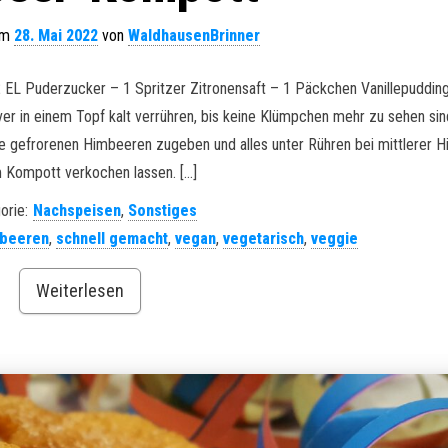
 am
28. Mai 2022
von
WaldhausenBrinner
EL Puderzucker – 1 Spritzer Zitronensaft – 1 Päckchen Vanillepudding
r in einem Topf kalt verrühren, bis keine Klümpchen mehr zu sehen sin
ie gefrorenen Himbeeren zugeben und alles unter Rühren bei mittlerer H
 Kompott verkochen lassen. […]
orie:
Nachspeisen
,
Sonstiges
beeren
,
schnell gemacht
,
vegan
,
vegetarisch
,
veggie
Weiterlesen