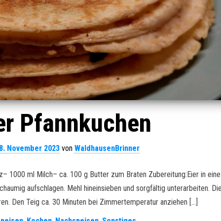
er Pfannkuchen
8. November 2023
von
WaldhausenBrinner
z– 1000 ml Milch– ca. 100 g Butter zum Braten Zubereitung:Eier in ein
umig aufschlagen. Mehl hineinsieben und sorgfältig unterarbeiten. Die
hren. Den Teig ca. 30 Minuten bei Zimmertemperatur anziehen […]
speisen
,
Kochen
,
Nachspeisen
,
Sonstiges