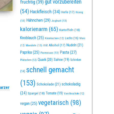
gut vorzubereiten
fruchtig
(39)
(54)
Hackfleisch
(34)
Hefe
(17)
Honig
Hähnchen
(29)
(13)
Joghurt
(13)
kalorienarm
(65)
Kartoffeln
(18)
Knoblauch
(25)
Lachs
(16)
Käsekuchen
(12)
Mais
Nudeln
(21)
mit Alkohol
(17)
Mandeln
(13)
(12)
Paprika
(25)
Pasta
(27)
Parmesan
(13)
Quark
(20)
Sahne
(19)
Schinken
Plätzchen
(12)
schnell gemacht
(14)
(153)
schokoladig
Schokolade
(21)
arzer
(24)
Spargel
(18)
Tomate
(19)
Vanilleschote
(12)
vegetarisch
(98)
vegan
(25)