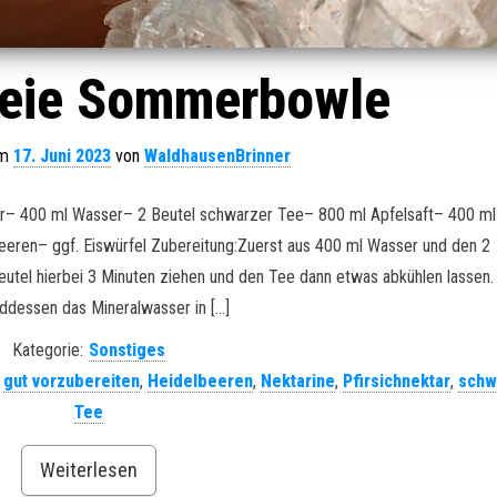
reie Sommerbowle
am
17. Juni 2023
von
WaldhausenBrinner
ser– 400 ml Wasser– 2 Beutel schwarzer Tee– 800 ml Apfelsaft– 400 ml
eeren– ggf. Eiswürfel Zubereitung:Zuerst aus 400 ml Wasser und den 2
utel hierbei 3 Minuten ziehen und den Tee dann etwas abkühlen lassen.
ddessen das Mineralwasser in […]
Kategorie:
Sonstiges
,
gut vorzubereiten
,
Heidelbeeren
,
Nektarine
,
Pfirsichnektar
,
schw
Tee
Weiterlesen