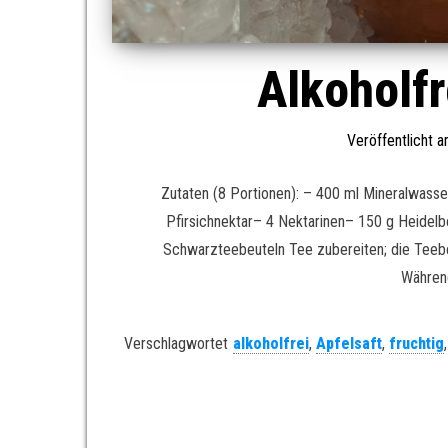
Alkoholf
Veröffentlicht 
Zutaten (8 Portionen): – 400 ml Mineralwas
Pfirsichnektar– 4 Nektarinen– 150 g Heidelb
Schwarzteebeuteln Tee zubereiten; die Teebe
Währen
Verschlagwortet
alkoholfrei
,
Apfelsaft
,
fruchtig