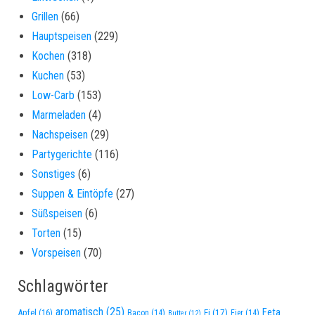
Grillen
(66)
Hauptspeisen
(229)
Kochen
(318)
Kuchen
(53)
Low-Carb
(153)
Marmeladen
(4)
Nachspeisen
(29)
Partygerichte
(116)
Sonstiges
(6)
Suppen & Eintöpfe
(27)
Süßspeisen
(6)
Torten
(15)
Vorspeisen
(70)
Schlagwörter
aromatisch
(25)
Feta
Apfel
(16)
Ei
(17)
Bacon
(14)
Eier
(14)
Butter
(12)