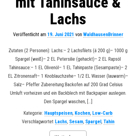
mit Tahinsauce &
Lachs
Veröffentlicht am
19. Juni 2021
von
WaldhausenBrinner
Zutaten (2 Personen): Lachs:– 2 Lachsfilets (á 200 g)– 1000 g
Spargel (weiß)– 2 EL Petersilie (gehackt)– 2 EL Rapsöl
Tahinsauce:– 1 EL Olivenöl– 1 EL Tahinpaste (Sesampaste)– 2
EL Zitronensaft– 1 Knoblauchzehe– 1/2 EL Wasser (lauwarm)–
Salz– Pfeffer Zubereitung:Backofen auf 200 Grad Celsius
Umluft vorheizen und ein Backblech mit Backpapier auslegen.
Den Spargel waschen, […]
Kategorie:
Hauptspeisen
,
Kochen
,
Low-Carb
Verschlagwortet
Lachs
,
Sesam
,
Spargel
,
Tahin