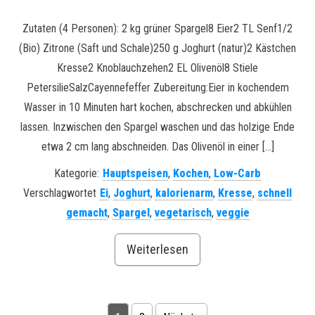
Zutaten (4 Personen): 2 kg grüner Spargel8 Eier2 TL Senf1/2
(Bio) Zitrone (Saft und Schale)250 g Joghurt (natur)2 Kästchen
Kresse2 Knoblauchzehen2 EL Olivenöl8 Stiele
PetersilieSalzCayennefeffer Zubereitung:Eier in kochendem
Wasser in 10 Minuten hart kochen, abschrecken und abkühlen
lassen. Inzwischen den Spargel waschen und das holzige Ende
etwa 2 cm lang abschneiden. Das Olivenöl in einer […]
Kategorie:
Hauptspeisen
,
Kochen
,
Low-Carb
Verschlagwortet
Ei
,
Joghurt
,
kalorienarm
,
Kresse
,
schnell
gemacht
,
Spargel
,
vegetarisch
,
veggie
Weiterlesen