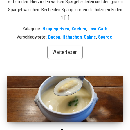
vorbereiten. Hierzu den weißen Spargel schälen und den grünen
Spargel waschen. Bei beiden Spargelsorten die holzigen Enden
1 […]
Kategorie:
Hauptspeisen
,
Kochen
,
Low-Carb
Verschlagwortet
Bacon
,
Hähnchen
,
Sahne
,
Spargel
Weiterlesen