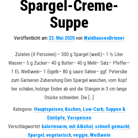
Spargel-Creme-
Suppe
Veröffentlicht am
23. Mai 2020
von
WaldhausenBrinner
Zutaten (4 Personen):– 500 g Spargel (weiß)– 1 ½ Liter
Wasser– 5 g Zucker– 40 g Butter– 40 g Mehl– Salz– Pfeffer–
1 EL Weißwein– 1 Eigelb– 80 g saure Sahne– ggf. Petersilie
zum Garnieren Zubereitung:Den Spargel waschen, vom Kopf
her schälen, holzige Enden ab und die Stangen in 3 cm lange
Stücke schneiden. Die […]
Kategorie:
Hauptspeisen
,
Kochen
,
Low-Carb
,
Suppen &
Eintöpfe
,
Vorspeisen
Verschlagwortet
kalorienarm
,
mit Alkohol
,
schnell gemacht
,
Spargel
,
vegetarisch
,
veggie
,
Weißwein