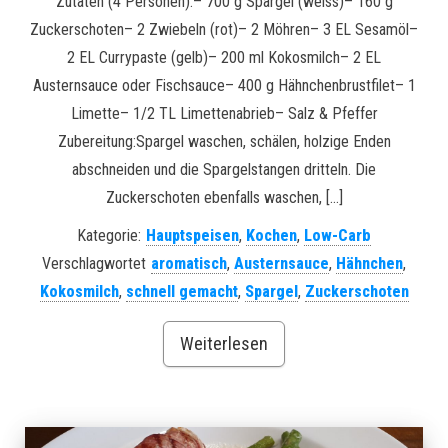
Zutaten (4 Personen):– 700 g Spargel (weiss)– 160 g
Zuckerschoten– 2 Zwiebeln (rot)– 2 Möhren– 3 EL Sesamöl–
2 EL Currypaste (gelb)– 200 ml Kokosmilch– 2 EL
Austernsauce oder Fischsauce– 400 g Hähnchenbrustfilet– 1
Limette– 1/2 TL Limettenabrieb– Salz & Pfeffer
Zubereitung:Spargel waschen, schälen, holzige Enden
abschneiden und die Spargelstangen dritteln. Die
Zuckerschoten ebenfalls waschen, […]
Kategorie:
Hauptspeisen
,
Kochen
,
Low-Carb
Verschlagwortet
aromatisch
,
Austernsauce
,
Hähnchen
,
Kokosmilch
,
schnell gemacht
,
Spargel
,
Zuckerschoten
Weiterlesen