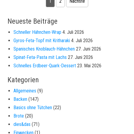
Seitennummerierung der Beiträge
1
2
Nächste
Neueste Beiträge
Schneller Hähnchen-Wrap
4. Juli 2026
Gyros-Feta-Topf mit Kritharaki
4. Juli 2026
Spanisches Knoblauch-Hähnchen
27. Juni 2026
Spinat-Feta-Pasta mit Lachs
27. Juni 2026
Schnelles Erdbeer-Quark-Dessert
23. Mai 2026
Kategorien
Allgemeines
(9)
Backen
(147)
Basics ohne Tütchen
(22)
Brote
(20)
dies&das
(71)
Einwecken
(1)