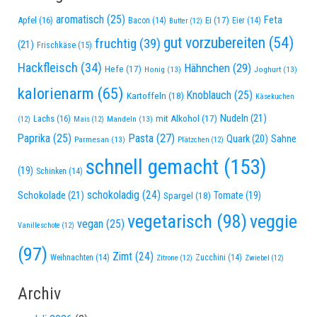
aromatisch
(25)
Feta
Apfel
(16)
Ei
(17)
Bacon
(14)
Eier
(14)
Butter
(12)
gut vorzubereiten
(54)
fruchtig
(39)
(21)
Frischkäse
(15)
Hackfleisch
(34)
Hähnchen
(29)
Hefe
(17)
Honig
(13)
Joghurt
(13)
kalorienarm
(65)
Knoblauch
(25)
Kartoffeln
(18)
Käsekuchen
Nudeln
(21)
Lachs
(16)
mit Alkohol
(17)
Mandeln
(13)
(12)
Mais
(12)
Paprika
(25)
Pasta
(27)
Quark
(20)
Sahne
Parmesan
(13)
Plätzchen
(12)
schnell gemacht
(153)
(19)
Schinken
(14)
schokoladig
(24)
Schokolade
(21)
Spargel
(18)
Tomate
(19)
vegetarisch
(98)
veggie
vegan
(25)
Vanilleschote
(12)
(97)
Zimt
(24)
Weihnachten
(14)
Zucchini
(14)
Zitrone
(12)
Zwiebel
(12)
Archiv