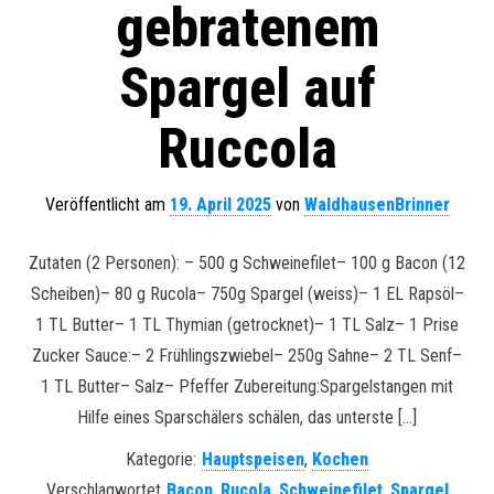
gebratenem
Spargel auf
Ruccola
Veröffentlicht am
19. April 2025
von
WaldhausenBrinner
Zutaten (2 Personen): – 500 g Schweinefilet– 100 g Bacon (12
Scheiben)– 80 g Rucola– 750g Spargel (weiss)– 1 EL Rapsöl–
1 TL Butter– 1 TL Thymian (getrocknet)– 1 TL Salz– 1 Prise
Zucker Sauce:– 2 Frühlingszwiebel– 250g Sahne– 2 TL Senf–
1 TL Butter– Salz– Pfeffer Zubereitung:Spargelstangen mit
Hilfe eines Sparschälers schälen, das unterste […]
Kategorie:
Hauptspeisen
,
Kochen
Verschlagwortet
Bacon
,
Rucola
,
Schweinefilet
,
Spargel