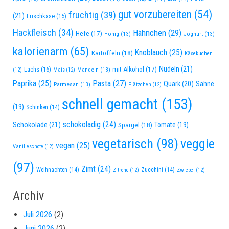
gut vorzubereiten
(54)
fruchtig
(39)
(21)
Frischkäse
(15)
Hackfleisch
(34)
Hähnchen
(29)
Hefe
(17)
Honig
(13)
Joghurt
(13)
kalorienarm
(65)
Knoblauch
(25)
Kartoffeln
(18)
Käsekuchen
Nudeln
(21)
Lachs
(16)
mit Alkohol
(17)
Mandeln
(13)
(12)
Mais
(12)
Paprika
(25)
Pasta
(27)
Quark
(20)
Sahne
Parmesan
(13)
Plätzchen
(12)
schnell gemacht
(153)
(19)
Schinken
(14)
schokoladig
(24)
Schokolade
(21)
Spargel
(18)
Tomate
(19)
vegetarisch
(98)
veggie
vegan
(25)
Vanilleschote
(12)
(97)
Zimt
(24)
Weihnachten
(14)
Zucchini
(14)
Zitrone
(12)
Zwiebel
(12)
Archiv
Juli 2026
(2)
Juni 2026
(2)