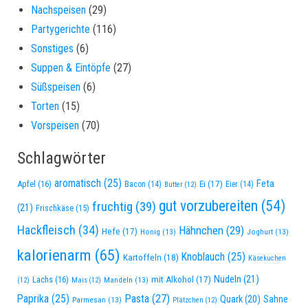
Nachspeisen
(29)
Partygerichte
(116)
Sonstiges
(6)
Suppen & Eintöpfe
(27)
Süßspeisen
(6)
Torten
(15)
Vorspeisen
(70)
Schlagwörter
aromatisch
(25)
Feta
Apfel
(16)
Ei
(17)
Bacon
(14)
Eier
(14)
Butter
(12)
gut vorzubereiten
(54)
fruchtig
(39)
(21)
Frischkäse
(15)
Hackfleisch
(34)
Hähnchen
(29)
Hefe
(17)
Honig
(13)
Joghurt
(13)
kalorienarm
(65)
Knoblauch
(25)
Kartoffeln
(18)
Käsekuchen
Nudeln
(21)
Lachs
(16)
mit Alkohol
(17)
Mandeln
(13)
(12)
Mais
(12)
Paprika
(25)
Pasta
(27)
Quark
(20)
Sahne
Parmesan
(13)
Plätzchen
(12)