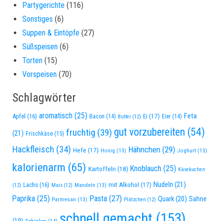
Partygerichte
(116)
Sonstiges
(6)
Suppen & Eintöpfe
(27)
Süßspeisen
(6)
Torten
(15)
Vorspeisen
(70)
Schlagwörter
aromatisch
(25)
Feta
Apfel
(16)
Ei
(17)
Bacon
(14)
Eier
(14)
Butter
(12)
gut vorzubereiten
(54)
fruchtig
(39)
(21)
Frischkäse
(15)
Hackfleisch
(34)
Hähnchen
(29)
Hefe
(17)
Honig
(13)
Joghurt
(13)
kalorienarm
(65)
Knoblauch
(25)
Kartoffeln
(18)
Käsekuchen
Nudeln
(21)
Lachs
(16)
mit Alkohol
(17)
Mandeln
(13)
(12)
Mais
(12)
Paprika
(25)
Pasta
(27)
Quark
(20)
Sahne
Parmesan
(13)
Plätzchen
(12)
schnell gemacht
(153)
(19)