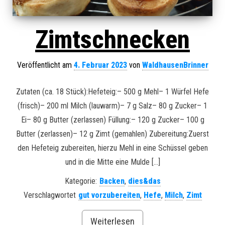
Zimtschnecken
Veröffentlicht am
4. Februar 2023
von
WaldhausenBrinner
Zutaten (ca. 18 Stück):Hefeteig:– 500 g Mehl– 1 Würfel Hefe
(frisch)– 200 ml Milch (lauwarm)– 7 g Salz– 80 g Zucker– 1
Ei– 80 g Butter (zerlassen) Füllung:– 120 g Zucker– 100 g
Butter (zerlassen)– 12 g Zimt (gemahlen) Zubereitung:Zuerst
den Hefeteig zubereiten, hierzu Mehl in eine Schüssel geben
und in die Mitte eine Mulde […]
Kategorie:
Backen
,
dies&das
Verschlagwortet
gut vorzubereiten
,
Hefe
,
Milch
,
Zimt
Weiterlesen