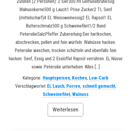
Zutaten (2 Personen): 2 Eier300 ml Gemüsebrühe50g
Walnusskerne500 g Lauch1 Prise Zucker2 TL Senf
(mittelscharf)4 EL Weissweinessig2 EL Rapsöl1 EL
Butterschmalz500 g Schweinefilet1/2 Bund
PetersilieSalzPfeffer Zubereitung:Eier hartkochen,
abschrecken, pellen und fein würfeln. Walnüsse hacken.
Petersilie waschen, trocken schütteln und ebenfalls fein
hacken. Senf, Essig und 2 Esslöffel Rapsöl verrühren. Ei, Nüsse
sowie Petersilie unterheben. Alles […]
Kategorie:
Hauptspeisen
,
Kochen
,
Low-Carb
Verschlagwortet
Ei
,
Lauch
,
Porree
,
schnell gemacht
,
Schweinefilet
,
Walnuss
Weiterlesen