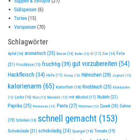
Suppen & Eintöpfe
(27)
Süßspeisen
(6)
Torten
(15)
Vorspeisen
(70)
Schlagwörter
aromatisch
(25)
Feta
Apfel
(16)
Ei
(17)
Bacon
(14)
Eier
(14)
Butter
(12)
gut vorzubereiten
(54)
fruchtig
(39)
(21)
Frischkäse
(15)
Hackfleisch
(34)
Hähnchen
(29)
Hefe
(17)
Honig
(13)
Joghurt
(13)
kalorienarm
(65)
Knoblauch
(25)
Kartoffeln
(18)
Käsekuchen
Nudeln
(21)
Lachs
(16)
mit Alkohol
(17)
Mandeln
(13)
(12)
Mais
(12)
Paprika
(25)
Pasta
(27)
Quark
(20)
Sahne
Parmesan
(13)
Plätzchen
(12)
schnell gemacht
(153)
(19)
Schinken
(14)
schokoladig
(24)
Schokolade
(21)
Spargel
(18)
Tomate
(19)