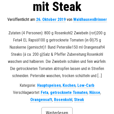
mit Steak
Veröffentlicht am
26. Oktober 2019
von
WaldhausenBrinner
Zutaten (4 Personen): 800 g Rosenkohl2 Zwiebeln (rot)200 g
Feta4 EL Rapsöl100 g getrocknete Tomaten (in Öl)75 g
Nusskerne (gemischt)1 Bund Petersilie150 ml Orangensaft4
Steaks (á ca. 200 g)Salz & Pfeffer Zubereitung:Rosenkohl
waschen und halbieren. Die Zwiebeln schälen und fein würfeln.
Die getrockneten Tomaten abtropfen lassen und in Streifen
schneiden. Petersilie waschen, trocken schütteln und […]
Kategorie:
Hauptspeisen
,
Kochen
,
Low-Carb
Verschlagwortet
Feta
,
getrocknete Tomaten
,
Nüsse
,
Orangensaft
,
Rosenkohl
,
Steak
Weiterlesen