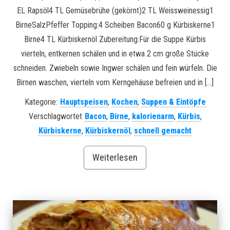
EL Rapsöl4 TL Gemüsebrühe (gekörnt)2 TL Weissweinessig1
BirneSalzPfeffer Topping:4 Scheiben Bacon60 g Kürbiskerne1
Birne4 TL Kürbiskernöl Zubereitung:Für die Suppe Kürbis
vierteln, entkernen schälen und in etwa 2 cm große Stücke
schneiden. Zwiebeln sowie Ingwer schälen und fein würfeln. Die
Birnen waschen, vierteln vom Kerngehäuse befreien und in […]
Kategorie:
Hauptspeisen
,
Kochen
,
Suppen & Eintöpfe
Verschlagwortet
Bacon
,
Birne
,
kalorienarm
,
Kürbis
,
Kürbiskerne
,
Kürbiskernöl
,
schnell gemacht
Weiterlesen