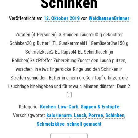
Schinken
Veröffentlicht am
12. Oktober 2019
von
WaldhausenBrinner
Zutaten (4 Personen): 3 Stangen Lauch100 g gekochter
Schinken20 g Butter1 TL Guarkernmehl1 l Gemüsebrühe150 g
Schmelzkäse2 EL Rapsöl4 EL Schnittlauch (in
Röllchen)SalzPfeffer Zubereitung:Zuerst den Lauch putzen,
waschen, in etwa fingerdicke Ringe und den Schinken in
Streifen schneiden. Butter in einem großen Topf erhitzen, die
Lauchringe hineingeben und für etwa 4 Minuten dünsten. Dann 2
[…]
Kategorie:
Kochen
,
Low-Carb
,
Suppen & Eintöpfe
Verschlagwortet
kalorienarm
,
Lauch
,
Porree
,
Schinken
,
Schmelzkäse
,
schnell gemacht