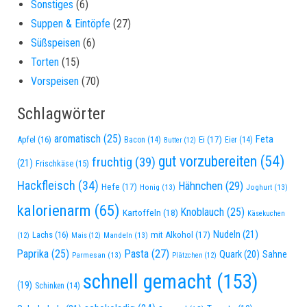
Sonstiges
(6)
Suppen & Eintöpfe
(27)
Süßspeisen
(6)
Torten
(15)
Vorspeisen
(70)
Schlagwörter
aromatisch
(25)
Feta
Apfel
(16)
Ei
(17)
Bacon
(14)
Eier
(14)
Butter
(12)
gut vorzubereiten
(54)
fruchtig
(39)
(21)
Frischkäse
(15)
Hackfleisch
(34)
Hähnchen
(29)
Hefe
(17)
Honig
(13)
Joghurt
(13)
kalorienarm
(65)
Knoblauch
(25)
Kartoffeln
(18)
Käsekuchen
Nudeln
(21)
Lachs
(16)
mit Alkohol
(17)
Mandeln
(13)
(12)
Mais
(12)
Paprika
(25)
Pasta
(27)
Quark
(20)
Sahne
Parmesan
(13)
Plätzchen
(12)
schnell gemacht
(153)
(19)
Schinken
(14)