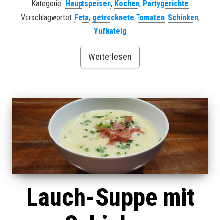
Kategorie:
Hauptspeisen
,
Kochen
,
Partygerichte
Verschlagwortet
Feta
,
getrocknete Tomaten
,
Schinken
,
Yufkateig
Weiterlesen
Lauch-Suppe mit