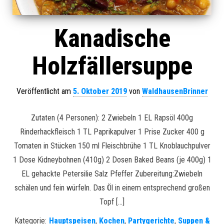
Kanadische
Holzfällersuppe
Veröffentlicht am
5. Oktober 2019
von
WaldhausenBrinner
Zutaten (4 Personen): 2 Zwiebeln 1 EL Rapsöl 400g
Rinderhackfleisch 1 TL Paprikapulver 1 Prise Zucker 400 g
Tomaten in Stücken 150 ml Fleischbrühe 1 TL Knoblauchpulver
1 Dose Kidneybohnen (410g) 2 Dosen Baked Beans (je 400g) 1
EL gehackte Petersilie Salz Pfeffer Zubereitung:Zwiebeln
schälen und fein würfeln. Das Öl in einem entsprechend großen
Topf […]
Kategorie:
Hauptspeisen
,
Kochen
,
Partygerichte
,
Suppen &