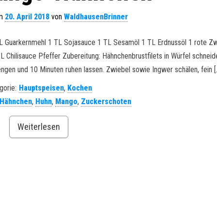
am
20. April 2018
von
WaldhausenBrinner
TL Guarkernmehl 1 TL Sojasauce 1 TL Sesamöl 1 TL Erdnussöl 1 rote Zw
Chilisauce Pfeffer Zubereitung: Hähnchenbrustfilets in Würfel schneid
en und 10 Minuten ruhen lassen. Zwiebel sowie Ingwer schälen, fein [
gorie:
Hauptspeisen
,
Kochen
Hähnchen
,
Huhn
,
Mango
,
Zuckerschoten
Weiterlesen