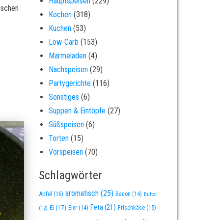
Hauptspeisen
(229)
ischen
Kochen
(318)
Kuchen
(53)
Low-Carb
(153)
Marmeladen
(4)
Nachspeisen
(29)
Partygerichte
(116)
Sonstiges
(6)
Suppen & Eintöpfe
(27)
Süßspeisen
(6)
Torten
(15)
Vorspeisen
(70)
Schlagwörter
aromatisch
(25)
Apfel
(16)
Bacon
(14)
Butter
Feta
(21)
Ei
(17)
Eier
(14)
Frischkäse
(15)
(12)