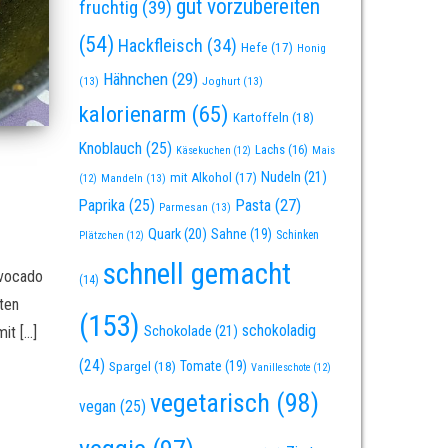
gut vorzubereiten
fruchtig
(39)
(54)
Hackfleisch
(34)
Hefe
(17)
Honig
Hähnchen
(29)
(13)
Joghurt
(13)
kalorienarm
(65)
Kartoffeln
(18)
Knoblauch
(25)
Lachs
(16)
Käsekuchen
(12)
Mais
Nudeln
(21)
mit Alkohol
(17)
Mandeln
(13)
(12)
Paprika
(25)
Pasta
(27)
Parmesan
(13)
Quark
(20)
Sahne
(19)
Schinken
Plätzchen
(12)
schnell gemacht
Avocado
(14)
aten
(153)
schokoladig
Schokolade
(21)
it […]
(24)
Spargel
(18)
Tomate
(19)
Vanilleschote
(12)
vegetarisch
(98)
vegan
(25)