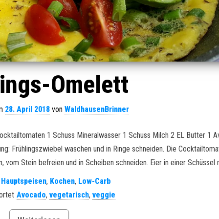
lings-Omelett
am
28. April 2018
von
WaldhausenBrinner
 Cocktailtomaten 1 Schuss Mineralwasser 1 Schuss Milch 2 EL Butter 1 
tung: Frühlingszwiebel waschen und in Ringe schneiden. Die Cocktailtom
, vom Stein befreien und in Scheiben schneiden. Eier in einer Schüssel m
Hauptspeisen
,
Kochen
,
Low-Carb
ortet
Avocado
,
vegetarisch
,
veggie