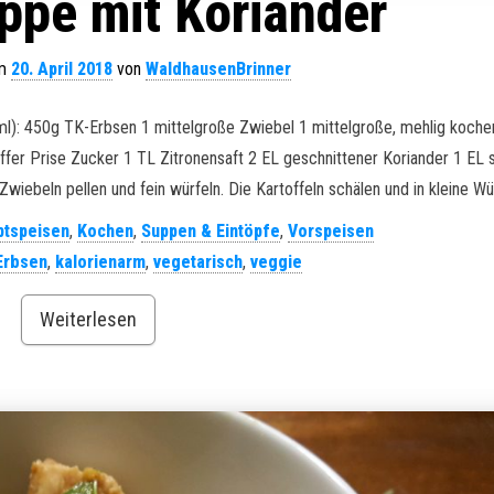
ppe mit Koriander
am
20. April 2018
von
WaldhausenBrinner
l): 450g TK-Erbsen 1 mittelgroße Zwiebel 1 mittelgroße, mehlig koch
fer Prise Zucker 1 TL Zitronensaft 2 EL geschnittener Koriander 1 EL 
iebeln pellen und fein würfeln. Die Kartoffeln schälen und in kleine Wür
ptspeisen
,
Kochen
,
Suppen & Eintöpfe
,
Vorspeisen
Erbsen
,
kalorienarm
,
vegetarisch
,
veggie
Weiterlesen