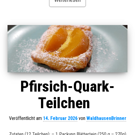
Pfirsich-Quark-
Teilchen
Veröffentlicht am
14. Februar 2026
von
WaldhausenBrinner
Zutaten (12 Teilchen): – 1 Packung Blätterteig (250 g – 270g)