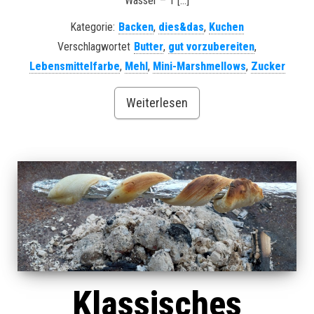
Wasser – 1 […]
Kategorie:
Backen
,
dies&das
,
Kuchen
Verschlagwortet
Butter
,
gut vorzubereiten
,
Lebensmittelfarbe
,
Mehl
,
Mini-Marshmellows
,
Zucker
Weiterlesen
Klassisches