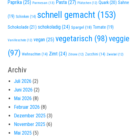
Paprika
(25)
Pasta
(27)
Quark
(20)
Sahne
Parmesan
(13)
Plätzchen
(12)
schnell gemacht
(153)
(19)
Schinken
(14)
schokoladig
(24)
Schokolade
(21)
Spargel
(18)
Tomate
(19)
vegetarisch
(98)
veggie
vegan
(25)
Vanilleschote
(12)
(97)
Zimt
(24)
Weihnachten
(14)
Zucchini
(14)
Zitrone
(12)
Zwiebel
(12)
Archiv
Juli 2026
(2)
Juni 2026
(2)
Mai 2026
(8)
Februar 2026
(8)
Dezember 2025
(3)
November 2025
(6)
Mai 2025
(5)