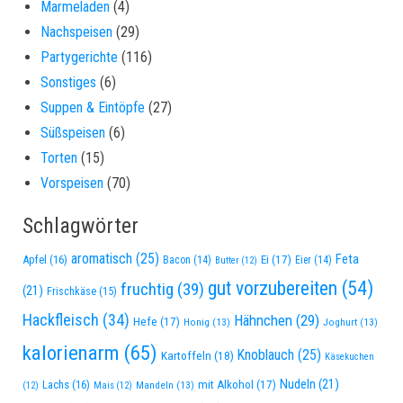
Marmeladen
(4)
Nachspeisen
(29)
Partygerichte
(116)
Sonstiges
(6)
Suppen & Eintöpfe
(27)
Süßspeisen
(6)
Torten
(15)
Vorspeisen
(70)
Schlagwörter
aromatisch
(25)
Feta
Apfel
(16)
Ei
(17)
Bacon
(14)
Eier
(14)
Butter
(12)
gut vorzubereiten
(54)
fruchtig
(39)
(21)
Frischkäse
(15)
Hackfleisch
(34)
Hähnchen
(29)
Hefe
(17)
Honig
(13)
Joghurt
(13)
kalorienarm
(65)
Knoblauch
(25)
Kartoffeln
(18)
Käsekuchen
Nudeln
(21)
Lachs
(16)
mit Alkohol
(17)
Mandeln
(13)
(12)
Mais
(12)