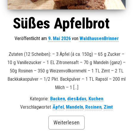
Süßes Apfelbrot
Veröffentlicht am
9. Mai 2026
von
WaldhausenBrinner
Zutaten (12 Scheiben): – 3 Äpfel (á ca. 150g) – 65 g Zucker –
10 g Vanillezucker – 1 EL Zitronensaft – 70 g Mandeln (ganz) –
50g Rosinen – 350 g Weizenvollkornmehl – 1 TL Zimt – 2 TL
Backkakaopulver – 1/2 Pkt. Backpulver – 1 TL Rapsöl – 200 ml
Milch – 1 […]
Kategorie:
Backen
,
dies&das
,
Kuchen
Verschlagwortet
Äpfel
,
Mandeln
,
Rosinen
,
Zimt
Weiterlesen