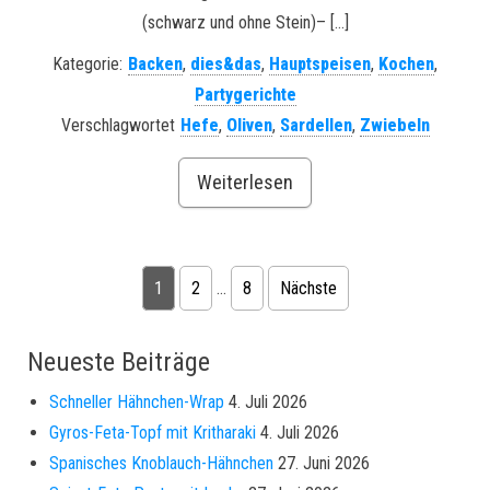
(schwarz und ohne Stein)– […]
Kategorie:
Backen
,
dies&das
,
Hauptspeisen
,
Kochen
,
Partygerichte
Verschlagwortet
Hefe
,
Oliven
,
Sardellen
,
Zwiebeln
Weiterlesen
Seitennummerierung der Beiträge
1
2
…
8
Nächste
Neueste Beiträge
Schneller Hähnchen-Wrap
4. Juli 2026
Gyros-Feta-Topf mit Kritharaki
4. Juli 2026
Spanisches Knoblauch-Hähnchen
27. Juni 2026