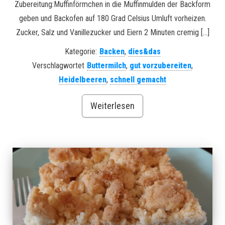
Zubereitung:Muffinförmchen in die Muffinmulden der Backform
geben und Backofen auf 180 Grad Celsius Umluft vorheizen.
Zucker, Salz und Vanillezucker und Eiern 2 Minuten cremig […]
Kategorie:
Backen
,
dies&das
Verschlagwortet
Buttermilch
,
gut vorzubereiten
,
Heidelbeeren
,
schnell gemacht
Weiterlesen