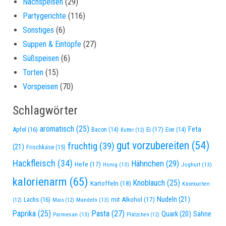
Nachspeisen
(29)
Partygerichte
(116)
Sonstiges
(6)
Suppen & Eintöpfe
(27)
Süßspeisen
(6)
Torten
(15)
Vorspeisen
(70)
Schlagwörter
aromatisch
(25)
Feta
Apfel
(16)
Ei
(17)
Bacon
(14)
Eier
(14)
Butter
(12)
gut vorzubereiten
(54)
fruchtig
(39)
(21)
Frischkäse
(15)
Hackfleisch
(34)
Hähnchen
(29)
Hefe
(17)
Honig
(13)
Joghurt
(13)
kalorienarm
(65)
Knoblauch
(25)
Kartoffeln
(18)
Käsekuchen
Nudeln
(21)
Lachs
(16)
mit Alkohol
(17)
Mandeln
(13)
(12)
Mais
(12)
Paprika
(25)
Pasta
(27)
Quark
(20)
Sahne
Parmesan
(13)
Plätzchen
(12)