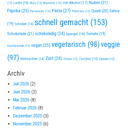
Nudeln
(21)
Lachs
(16)
mit Alkohol
(17)
Mandeln
(13)
(12)
Mais
(12)
Paprika
(25)
Pasta
(27)
Quark
(20)
Sahne
Parmesan
(13)
Plätzchen
(12)
schnell gemacht
(153)
(19)
Schinken
(14)
schokoladig
(24)
Schokolade
(21)
Spargel
(18)
Tomate
(19)
vegetarisch
(98)
veggie
vegan
(25)
Vanilleschote
(12)
(97)
Zimt
(24)
Weihnachten
(14)
Zucchini
(14)
Zitrone
(12)
Zwiebel
(12)
Archiv
Juli 2026
(2)
Juni 2026
(2)
Mai 2026
(8)
Februar 2026
(8)
Dezember 2025
(3)
November 2025
(6)