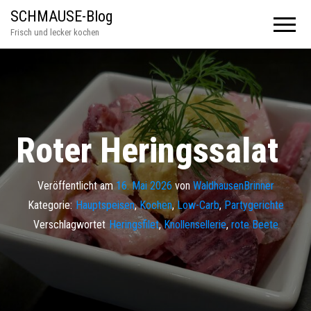
SCHMAUSE-Blog
Frisch und lecker kochen
Roter Heringssalat
Veröffentlicht am
16. Mai 2026
von
WaldhausenBrinner
Kategorie:
Hauptspeisen
,
Kochen
,
Low-Carb
,
Partygerichte
Verschlagwortet
Heringsfilet
,
Knollensellerie
,
rote Beete