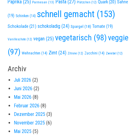
Paprika
(25)
Pasta
(27)
Quark
(20)
Sahne
Parmesan
(13)
Plätzchen
(12)
schnell gemacht
(153)
(19)
Schinken
(14)
schokoladig
(24)
Schokolade
(21)
Spargel
(18)
Tomate
(19)
vegetarisch
(98)
veggie
vegan
(25)
Vanilleschote
(12)
(97)
Zimt
(24)
Weihnachten
(14)
Zucchini
(14)
Zitrone
(12)
Zwiebel
(12)
Archiv
Juli 2026
(2)
Juni 2026
(2)
Mai 2026
(8)
Februar 2026
(8)
Dezember 2025
(3)
November 2025
(6)
Mai 2025
(5)