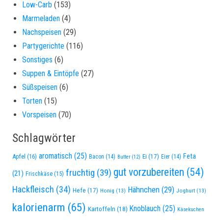
Low-Carb
(153)
Marmeladen
(4)
Nachspeisen
(29)
Partygerichte
(116)
Sonstiges
(6)
Suppen & Eintöpfe
(27)
Süßspeisen
(6)
Torten
(15)
Vorspeisen
(70)
Schlagwörter
aromatisch
(25)
Feta
Apfel
(16)
Ei
(17)
Bacon
(14)
Eier
(14)
Butter
(12)
gut vorzubereiten
(54)
fruchtig
(39)
(21)
Frischkäse
(15)
Hackfleisch
(34)
Hähnchen
(29)
Hefe
(17)
Honig
(13)
Joghurt
(13)
kalorienarm
(65)
Knoblauch
(25)
Kartoffeln
(18)
Käsekuchen