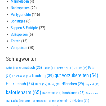
Marmeladen
(4)
Nachspeisen
(29)
Partygerichte
(116)
Sonstiges
(6)
Suppen & Eintöpfe
(27)
Süßspeisen
(6)
Torten
(15)
Vorspeisen
(70)
Schlagwörter
aromatisch
(25)
Feta
Apfel
(16)
Ei
(17)
Bacon
(14)
Eier
(14)
Butter
(12)
gut vorzubereiten
(54)
fruchtig
(39)
(21)
Frischkäse
(15)
Hackfleisch
(34)
Hähnchen
(29)
Hefe
(17)
Honig
(13)
Joghurt
(13)
kalorienarm
(65)
Knoblauch
(25)
Kartoffeln
(18)
Käsekuchen
Nudeln
(21)
Lachs
(16)
mit Alkohol
(17)
Mandeln
(13)
(12)
Mais
(12)